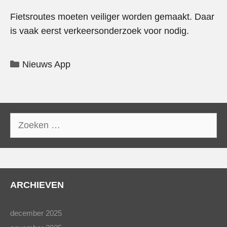
Fietsroutes moeten veiliger worden gemaakt. Daar
is vaak eerst verkeersonderzoek voor nodig.
Categorieën
Nieuws App
Zoek
naar:
ARCHIEVEN
december 2025