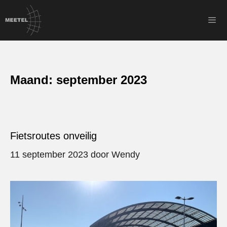
Ga
naar
de
inhoud
Men
Maand:
september 2023
Fietsroutes onveilig
11 september 2023
door
Wendy