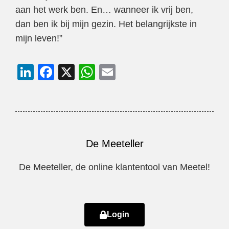
aan het werk ben. En… wanneer ik vrij ben,
dan ben ik bij mijn gezin. Het belangrijkste in
mijn leven!”
Li
F
X
W
E
n
a
h
m
k
c
at
ail
e
e
s
dI
b
A
De Meeteller
n
o
p
o
p
De Meeteller, de online klantentool van Meetel!
k
Login